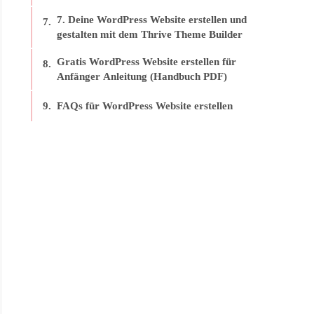
7. Deine WordPress Website erstellen und
7.
gestalten mit dem Thrive Theme Builder
Gratis WordPress Website erstellen für
8.
Anfänger Anleitung (Handbuch PDF)
9.
FAQs für WordPress Website erstellen
1. Hosting-Anbieter wählen
Wähle einen Webhoster, auf dem du
deine Website speichern kannst
Um WordPress zu installieren, brauchst du zwei
Dinge:
Eine Website-Adresse (zum Beispiel: ahrens-